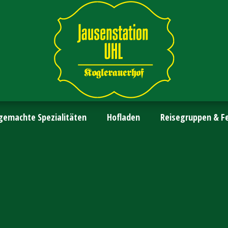
gemachte Spezialitäten
Hofladen
Reisegruppen & Fe
kommen im Kogleraue
st- und Weinheuriger, Jausenstation 