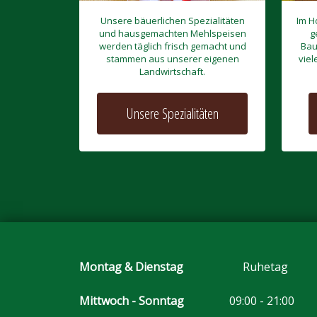
Unsere bäuerlichen Spezialitäten
Im H
und hausgemachten Mehlspeisen
g
werden täglich frisch gemacht und
Bau
stammen aus unserer eigenen
viel
Landwirtschaft.
Unsere Spezialitäten
Montag & Dienstag
Ruhetag
Mittwoch - Sonntag
09:00 - 21:00