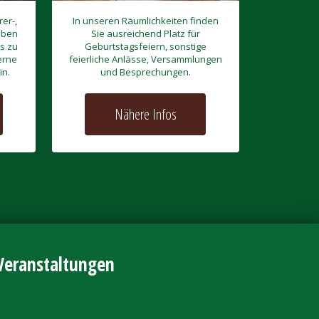
er-,
In unseren Räumlichkeiten finden
aben
Sie ausreichend Platz für
s zu
Geburtstagsfeiern, sonstige
erne
feierliche Anlässe, Versammlungen
in.
und Besprechungen.
Nähere Infos
Veranstaltungen