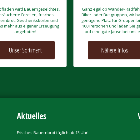
ofladen wird Bauerngeselchtes,
Ganz egal ob Wander- Radfahr
eräucherte Forellen, frisches
Biker- oder Busgruppen, wir h
ernbrot, Geschenkskörbe und
genügend Platz für Gruppen bi
es mehr aus eigener Erzeugung
100 Personen und laden Sie g
angeboten!
auf eine gute Jause bei uns e
Unser Sortiment
Nähere Infos
Aktuelles
Frisches Bauernbrot täglich ab 13 Uhr!